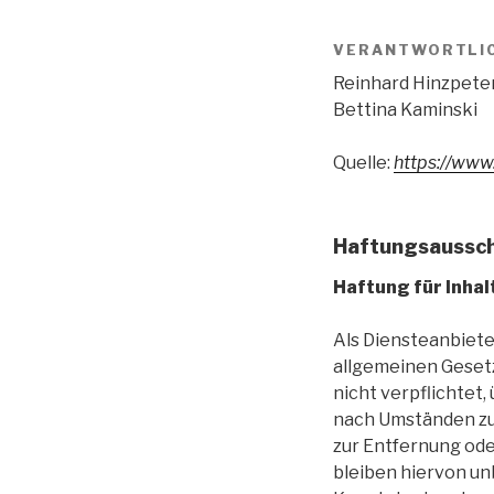
VERANTWORTLICH
Reinhard Hinzpete
Bettina Kaminski
Quelle:
https://www
Haftungsausschl
Haftung für Inhal
Als Diensteanbiete
allgemeinen Gesetz
nicht verpflichtet
nach Umständen zu 
zur Entfernung od
bleiben hiervon un