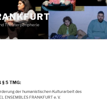
FRANKFURT
und Theaterperipherie
 § 5 TMG:
örderung der humanistischen Kulturarbeit des
EL ENSEMBLES FRANKFURT e. V.