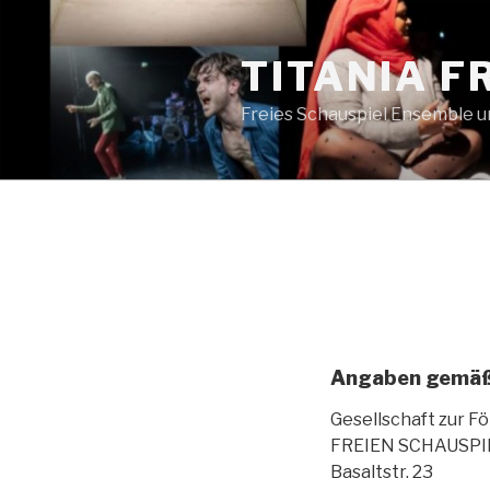
Zum
Inhalt
TITANIA 
springen
Freies Schauspiel Ensemble 
Angaben gemäß
Gesellschaft zur F
FREIEN SCHAUSPI
Basaltstr. 23