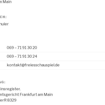
m Main
CH:
huler
069 – 71 91 30 20
069 – 71 91 30 24
kontakt@freiesschauspiel.de
AG:
insregister.
mtsgericht Frankfurt am Main
VerR 8329