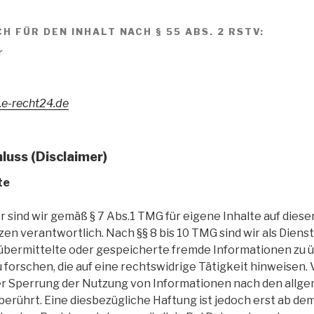
 FÜR DEN INHALT NACH § 55 ABS. 2 RSTV:
r
.e-recht24.de
uss (Disclaimer)
te
r sind wir gemäß § 7 Abs.1 TMG für eigene Inhalte auf dies
en verantwortlich. Nach §§ 8 bis 10 TMG sind wir als Diens
, übermittelte oder gespeicherte fremde Informationen zu
forschen, die auf eine rechtswidrige Tätigkeit hinweisen.
er Sperrung der Nutzung von Informationen nach den allg
berührt. Eine diesbezügliche Haftung ist jedoch erst ab de