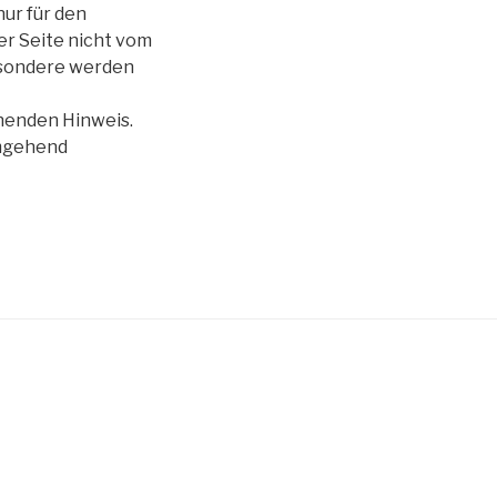
nur für den
er Seite nicht vom
besondere werden
henden Hinweis.
umgehend