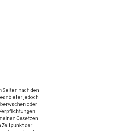
en Seiten nach den
teanbieter jedoch
 überwachen oder
 Verpflichtungen
emeinen Gesetzen
m Zeitpunkt der