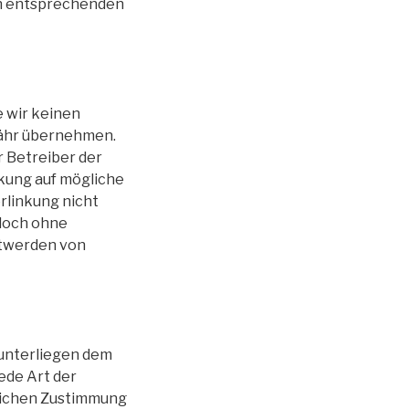
on entsprechenden
e wir keinen
währ übernehmen.
er Betreiber der
nkung auf mögliche
rlinkung nicht
edoch ohne
ntwerden von
 unterliegen dem
ede Art der
lichen Zustimmung