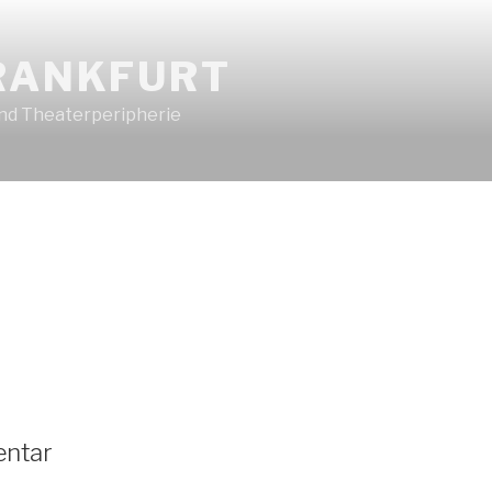
FRANKFURT
und Theaterperipherie
entar