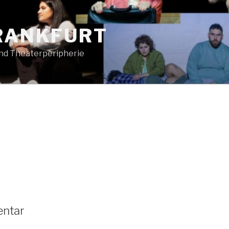
FRANKFURT
und Theaterperipherie
entar