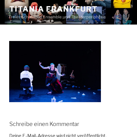
Zum
TITANIA FRANKFURT
Inhalt
Freies Schauspiel Ensemble und Theaterperipherie
springen
Schreibe einen Kommentar
Deine E-Mail-Adresse wird nicht veröffentlicht.