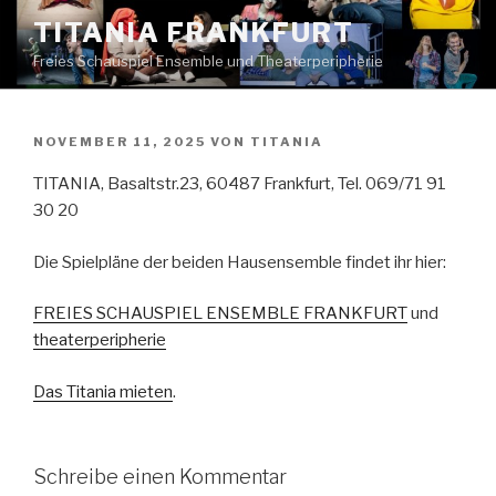
Zum
TITANIA FRANKFURT
Inhalt
Freies Schauspiel Ensemble und Theaterperipherie
springen
VERÖFFENTLICHT
NOVEMBER 11, 2025
VON
TITANIA
AM
TITANIA, Basaltstr.23, 60487 Frankfurt, Tel. 069/71 91
30 20
Die Spielpläne der beiden Hausensemble findet ihr hier:
FREIES SCHAUSPIEL ENSEMBLE FRANKFURT
und
theaterperipherie
Das Titania mieten
.
Schreibe einen Kommentar