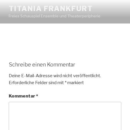
Zum
TITANIA FRANKFURT
Inhalt
Freies Schauspiel Ensemble und Theaterperipherie
springen
Schreibe einen Kommentar
Deine E-Mail-Adresse wird nicht veröffentlicht.
Erforderliche Felder sind mit
*
markiert
Kommentar
*